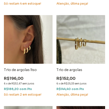
Só restam
4
em estoque!
Atenção, última peça!
Trio de argolas liso
Trio de argolas
R$196,00
R$152,00
6
x
de
R$32,67
sem juros
6
x
de
R$25,33
sem juros
R$186,20
com
Pix
R$144,40
com
Pix
Só restam
2
em estoque!
Atenção, última peça!