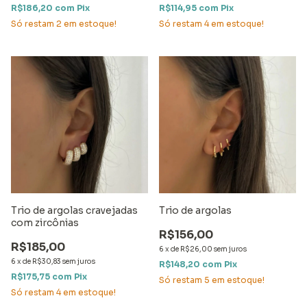
R$186,20
com
Pix
R$114,95
com
Pix
Só restam
2
em estoque!
Só restam
4
em estoque!
Trio de argolas cravejadas
Trio de argolas
com zircônias
R$156,00
R$185,00
6
x
de
R$26,00
sem juros
6
x
de
R$30,83
sem juros
R$148,20
com
Pix
R$175,75
com
Pix
Só restam
5
em estoque!
Só restam
4
em estoque!