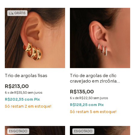
GRÁTIS
Trio de argolas lisas
Trio de argolas de clic
cravejado em zircônia
R$213,00
cristal
R$135,00
6
x
de
R$35,50
sem juros
6
x
de
R$22,50
sem juros
R$202,35
com
Pix
R$128,25
com
Pix
Só restam
2
em estoque!
Só restam
5
em estoque!
ESGOTADO
ESGOTADO