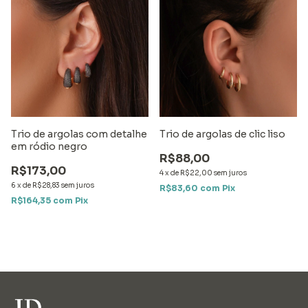
Trio de argolas com detalhe
Trio de argolas de clic liso
em ródio negro
R$88,00
R$173,00
4
x
de
R$22,00
sem juros
6
x
de
R$28,83
sem juros
R$83,60
com
Pix
R$164,35
com
Pix