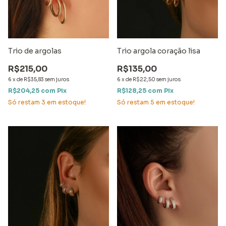
Trio de argolas
Trio argola coração lisa
R$215,00
R$135,00
6
x
de
R$35,83
sem juros
6
x
de
R$22,50
sem juros
R$204,25
com
Pix
R$128,25
com
Pix
Só restam
3
em estoque!
Só restam
5
em estoque!