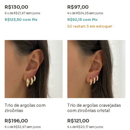
R$130,00
R$97,00
6
x
de
R$21,67
sem juros
4
x
de
R$24,25
sem juros
R$123,50
com
Pix
R$92,15
com
Pix
Só restam
3
em estoque!
Trio de argolas com
Trio de argolas cravejadas
zircônias
com zircônias cristal
R$196,00
R$121,00
6
x
de
R$32,67
sem juros
6
x
de
R$20,17
sem juros