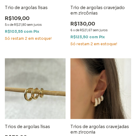
Trio de argolas lisas
Trio de argolas cravejado
em zircônias
R$109,00
R$130,00
5
x
de
R$21,80
sem juros
6
x
de
R$21,67
sem juros
R$103,55
com
Pix
R$123,50
com
Pix
Só restam
2
em estoque!
Só restam
2
em estoque!
Trios de argolas lisas
Trios de argolas cravejadas
em zirconia