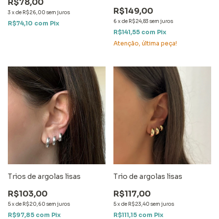
R$78,00
R$149,00
3
x
de
R$26,00
sem juros
6
x
de
R$24,83
sem juros
R$74,10
com
Pix
R$141,55
com
Pix
Atenção, última peça!
Trios de argolas lisas
Trio de argolas lisas
R$103,00
R$117,00
5
x
de
R$20,60
sem juros
5
x
de
R$23,40
sem juros
R$97,85
com
Pix
R$111,15
com
Pix