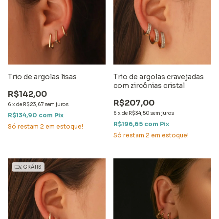
Trio de argolas lisas
Trio de argolas cravejadas
com zircônias cristal
R$142,00
R$207,00
6
x
de
R$23,67
sem juros
6
x
de
R$34,50
sem juros
R$134,90
com
Pix
R$196,65
com
Pix
Só restam
2
em estoque!
Só restam
2
em estoque!
GRÁTIS