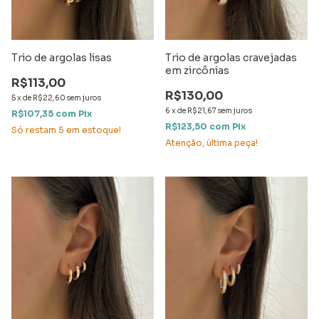
Trio de argolas lisas
Trio de argolas cravejadas
em zircônias
R$113,00
R$130,00
5
x
de
R$22,60
sem juros
6
x
de
R$21,67
sem juros
R$107,35
com
Pix
R$123,50
com
Pix
Só restam
5
em estoque!
Atenção, última peça!