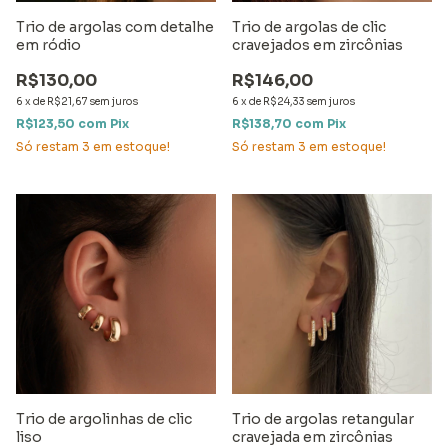
Trio de argolas com detalhe
Trio de argolas de clic
em ródio
cravejados em zircônias
R$130,00
R$146,00
6
x
de
R$21,67
sem juros
6
x
de
R$24,33
sem juros
R$123,50
com
Pix
R$138,70
com
Pix
Só restam
3
em estoque!
Só restam
3
em estoque!
Trio de argolinhas de clic
Trio de argolas retangular
liso
cravejada em zircônias