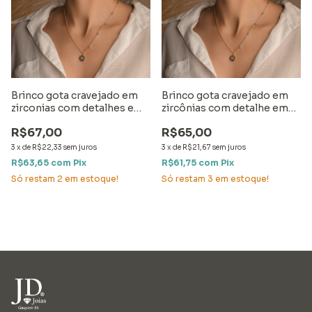
Brinco gota cravejado em
Brinco gota cravejado em
zirconias com detalhes em
zircônias com detalhe em
ródio
ródio
R$67,00
R$65,00
3
x
de
R$22,33
sem juros
3
x
de
R$21,67
sem juros
R$63,65
com
Pix
R$61,75
com
Pix
Só restam
2
em estoque!
Só restam
3
em estoque!