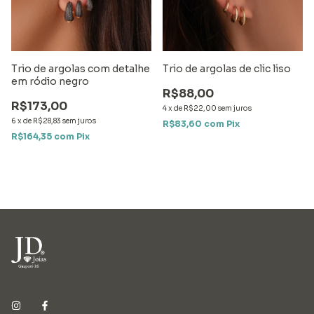
Trio de argolas com detalhe
Trio de argolas de clic liso
em ródio negro
R$88,00
R$173,00
4
x
de
R$22,00
sem juros
6
x
de
R$28,83
sem juros
R$83,60
com
Pix
R$164,35
com
Pix