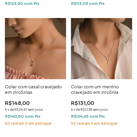
R$123,50
com
Pix
R$113,05
com
Pix
Colar com casal cravejado
Colar com um menino
em zircônias
cravejado em zircônia
R$148,00
R$131,00
6
x
de
R$24,67
sem juros
6
x
de
R$21,83
sem juros
R$140,60
com
Pix
R$124,45
com
Pix
Só restam
2
em estoque!
Só restam
4
em estoque!