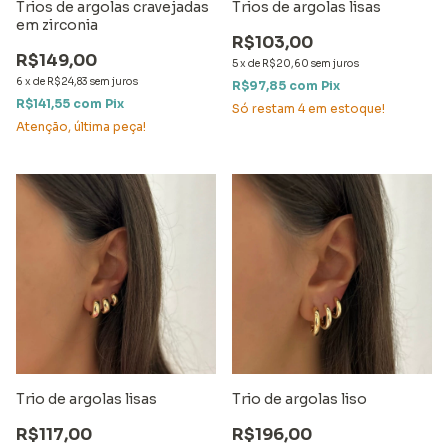
Trios de argolas cravejadas
Trios de argolas lisas
em zirconia
R$103,00
R$149,00
5
x
de
R$20,60
sem juros
6
x
de
R$24,83
sem juros
R$97,85
com
Pix
R$141,55
com
Pix
Só restam
4
em estoque!
Atenção, última peça!
Trio de argolas lisas
Trio de argolas liso
R$117,00
R$196,00