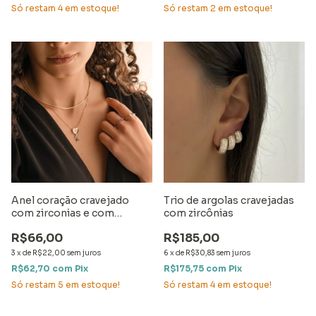
Só restam
4
em estoque!
Só restam
2
em estoque!
Anel coração cravejado
Trio de argolas cravejadas
com zirconias e com
com zircônias
detalhe em ródio
R$66,00
R$185,00
3
x
de
R$22,00
sem juros
6
x
de
R$30,83
sem juros
R$62,70
com
Pix
R$175,75
com
Pix
Só restam
5
em estoque!
Só restam
4
em estoque!