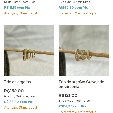
5
x
de
R$23,40
sem juros
6
x
de
R$32,67
sem juros
R$111,15
com
Pix
R$186,20
com
Pix
Atenção, última peça!
Só restam
2
em estoque!
Trio de argolas
Trio de argolas Cravejado
em zirconia
R$152,00
R$121,00
6
x
de
R$25,33
sem juros
6
x
de
R$20,17
sem juros
R$144,40
com
Pix
R$114,95
com
Pix
Atenção, última peça!
Só restam
3
em estoque!