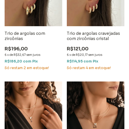
Trio de argolas com
Trio de argolas cravejadas
zircônias
com zircônias cristal
R$196,00
R$121,00
6
x
de
R$32,67
sem juros
6
x
de
R$20,17
sem juros
R$186,20
com
Pix
R$114,95
com
Pix
Só restam
2
em estoque!
Só restam
4
em estoque!