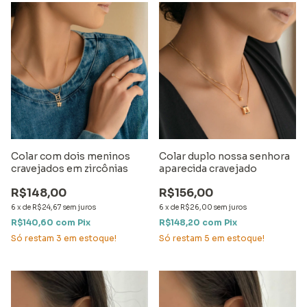
Colar com dois meninos
Colar duplo nossa senhora
cravejados em zircônias
aparecida cravejado
R$148,00
R$156,00
6
x
de
R$24,67
sem juros
6
x
de
R$26,00
sem juros
R$140,60
com
Pix
R$148,20
com
Pix
Só restam
3
em estoque!
Só restam
5
em estoque!