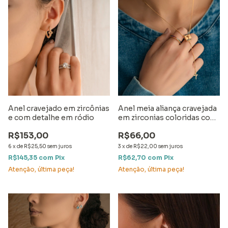
Anel cravejado em zircônias
Anel meia aliança cravejada
e com detalhe em ródio
em zirconias coloridas com
detalhe em ródio
R$153,00
R$66,00
6
x
de
R$25,50
sem juros
3
x
de
R$22,00
sem juros
R$145,35
com
Pix
R$62,70
com
Pix
Atenção, última peça!
Atenção, última peça!