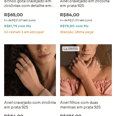
Brinco gota cravejado em
Anel cravejado em zircônia
zircônias com detalhe em
em prata 925
ródio
R$65,00
R$84,00
3
x
de
R$21,67
sem juros
4
x
de
R$21,00
sem juros
R$61,75
com
Pix
R$79,80
com
Pix
Só restam
3
em estoque!
Atenção, última peça!
GRÁTIS
Anel cravejado com zircônia
Anel filhos com duas
em prata 925
meninas em prata 925