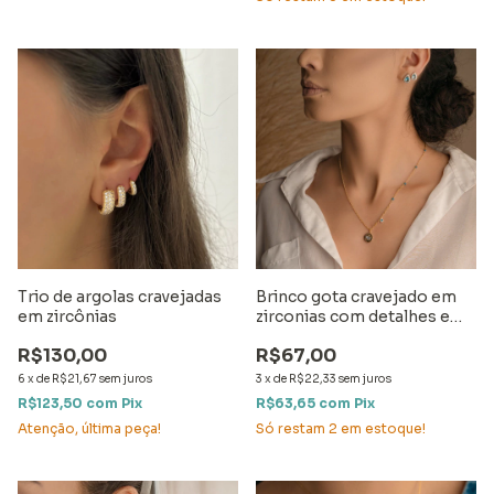
Trio de argolas cravejadas
Brinco gota cravejado em
em zircônias
zirconias com detalhes em
ródio
R$130,00
R$67,00
6
x
de
R$21,67
sem juros
3
x
de
R$22,33
sem juros
R$123,50
com
Pix
R$63,65
com
Pix
Atenção, última peça!
Só restam
2
em estoque!