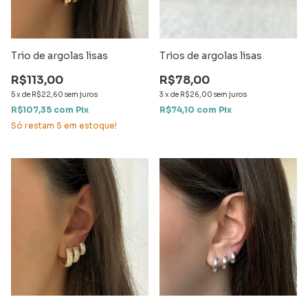
Trio de argolas lisas
Trios de argolas lisas
R$113,00
R$78,00
5
x
de
R$22,60
sem juros
3
x
de
R$26,00
sem juros
R$107,35
com
Pix
R$74,10
com
Pix
Só restam
5
em estoque!