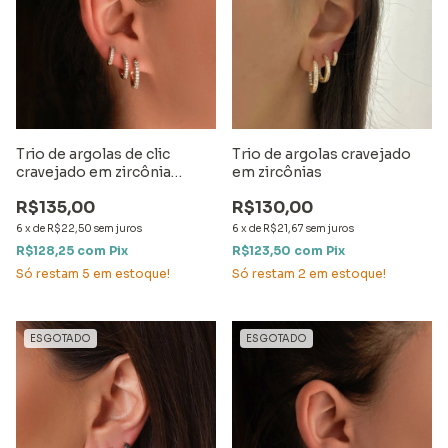
Trio de argolas de clic
Trio de argolas cravejado
cravejado em zircônia
em zircônias
cristal
R$135,00
R$130,00
6
x
de
R$22,50
sem juros
6
x
de
R$21,67
sem juros
R$128,25
com
Pix
R$123,50
com
Pix
Só restam
5
em estoque!
Só restam
2
em estoque!
ESGOTADO
ESGOTADO