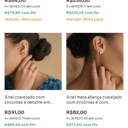
R$84,00
R$235,00
4
x
de
R$21,00
sem juros
6
x
de
R$39,17
sem juros
R$79,80
com
Pix
R$223,25
com
Pix
Atenção, última peça!
Atenção, última peça!
Anel cravejado com
Anel meia aliança cravejado
zirconias e detalhe em
com zircônias e com
ródio
detalhe em ródio
R$91,00
R$82,00
4
x
de
R$22,75
sem juros
4
x
de
R$20,50
sem juros
R$86,45
com
Pix
R$77,90
com
Pix