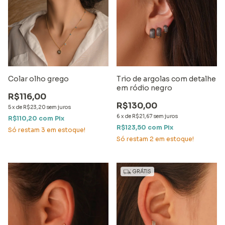
Colar olho grego
Trio de argolas com detalhe
em ródio negro
R$116,00
R$130,00
5
x
de
R$23,20
sem juros
6
x
de
R$21,67
sem juros
R$110,20
com
Pix
R$123,50
com
Pix
Só restam
3
em estoque!
Só restam
2
em estoque!
GRÁTIS