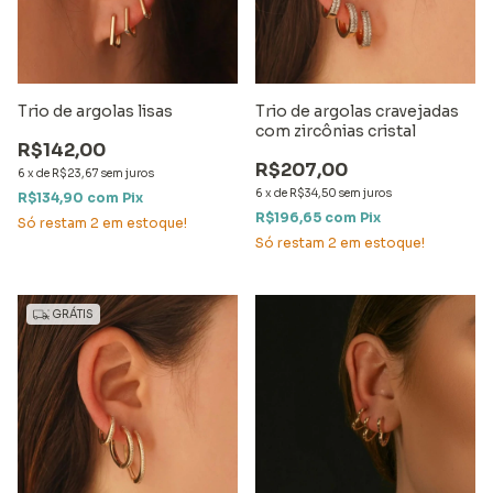
Trio de argolas lisas
Trio de argolas cravejadas
com zircônias cristal
R$142,00
R$207,00
6
x
de
R$23,67
sem juros
6
x
de
R$34,50
sem juros
R$134,90
com
Pix
R$196,65
com
Pix
Só restam
2
em estoque!
Só restam
2
em estoque!
GRÁTIS