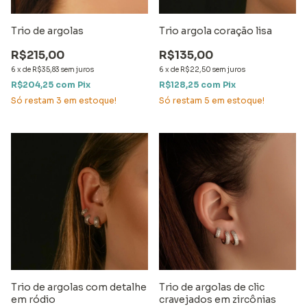
Trio de argolas
Trio argola coração lisa
R$215,00
R$135,00
6
x
de
R$35,83
sem juros
6
x
de
R$22,50
sem juros
R$204,25
com
Pix
R$128,25
com
Pix
Só restam
3
em estoque!
Só restam
5
em estoque!
Trio de argolas com detalhe
Trio de argolas de clic
em ródio
cravejados em zircônias