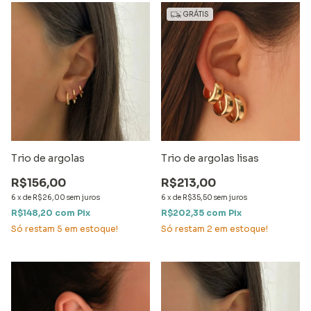
GRÁTIS
Trio de argolas
Trio de argolas lisas
R$156,00
R$213,00
6
x
de
R$26,00
sem juros
6
x
de
R$35,50
sem juros
R$148,20
com
Pix
R$202,35
com
Pix
Só restam
5
em estoque!
Só restam
2
em estoque!