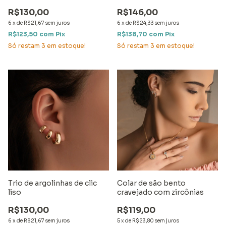
R$130,00
R$146,00
6
x
de
R$21,67
sem juros
6
x
de
R$24,33
sem juros
R$123,50
com
Pix
R$138,70
com
Pix
Só restam
3
em estoque!
Só restam
3
em estoque!
Trio de argolinhas de clic
Colar de são bento
liso
cravejado com zircônias
R$130,00
R$119,00
6
x
de
R$21,67
sem juros
5
x
de
R$23,80
sem juros