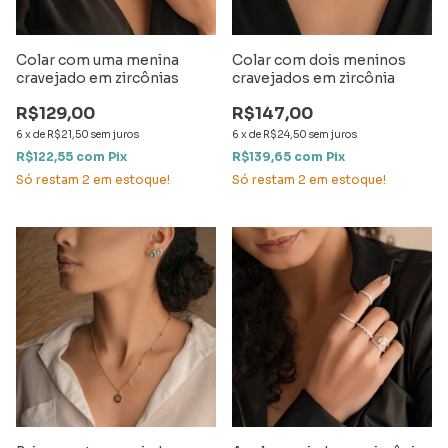
Colar com uma menina
Colar com dois meninos
cravejado em zircônias
cravejados em zircônia
R$129,00
R$147,00
6
x
de
R$21,50
sem juros
6
x
de
R$24,50
sem juros
R$122,55
com
Pix
R$139,65
com
Pix
Só restam
2
em estoque!
Só restam
2
em estoque!