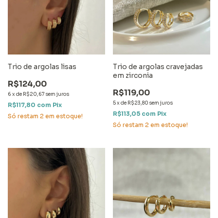
Trio de argolas lisas
Trio de argolas cravejadas
em zirconia
R$124,00
R$119,00
6
x
de
R$20,67
sem juros
5
x
de
R$23,80
sem juros
R$117,80
com
Pix
R$113,05
com
Pix
Só restam
2
em estoque!
Só restam
2
em estoque!