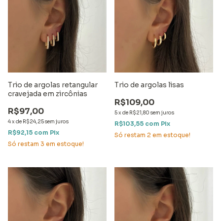
Trio de argolas retangular
Trio de argolas lisas
cravejada em zircônias
R$109,00
R$97,00
5
x
de
R$21,80
sem juros
4
x
de
R$24,25
sem juros
R$103,55
com
Pix
R$92,15
com
Pix
Só restam
2
em estoque!
Só restam
3
em estoque!